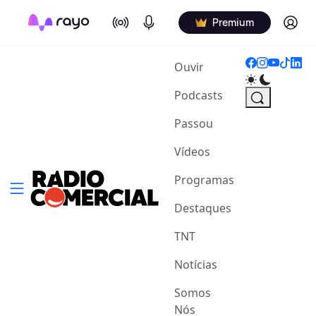
On Air
Podcasts
Log in
Premium
(current)
Ouvir
Podcasts
Passou
Vídeos
Programas
Destaques
TNT
Notícias
Somos
Nós