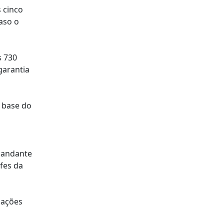
s cinco
aso o
s 730
garantia
 base do
mandante
fes da
uações