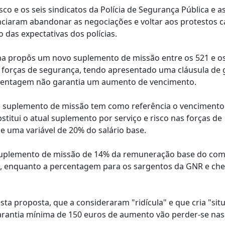
co e os seis sindicatos da Polícia de Segurança Pública e a
nciaram abandonar as negociações e voltar aos protestos c
das expectativas dos polícias.
na propôs um novo suplemento de missão entre os 521 e o
as forças de segurança, tendo apresentado uma cláusula de 
rcentagem não garantia um aumento de vencimento.
vo suplemento de missão tem como referência o vencimento
titui o atual suplemento por serviço e risco nas forças de
e uma variável de 20% do salário base.
m suplemento de missão de 14% da remuneração base do co
os, enquanto a percentagem para os sargentos da GNR e che
ta proposta, que a consideraram "ridícula" e que cria "sit
a garantia mínima de 150 euros de aumento vão perder-se nas