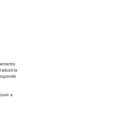
plemento
raduziria
responde
ouvir a