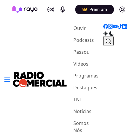
On Air
Podcasts
Log in
Premium
(current)
Ouvir
Podcasts
Passou
Vídeos
Programas
Destaques
TNT
Notícias
Somos
Nós