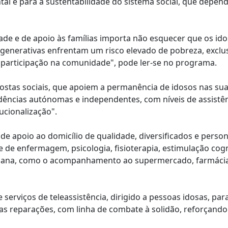
tal e para a sustentabilidade do sistema social, que depe
dade e de apoio às famílias importa não esquecer que os id
generativas enfrentam um risco elevado de pobreza, exclus
 participação na comunidade", pode ler-se no programa.
tas sociais, que apoiem a permanência de idosos nas sua
dências autónomas e independentes, com níveis de assistê
ucionalização".
de apoio ao domicílio de qualidade, diversificados e perso
 de enfermagem, psicologia, fisioterapia, estimulação cogn
idiana, como o acompanhamento ao supermercado, farmáci
 serviços de teleassistência, dirigido a pessoas idosas, par
s reparações, com linha de combate à solidão, reforçando