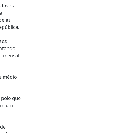
Idosos
na
delas
epública.
ses
entando
ma mensal
os médio
, pelo que
bem um
 de