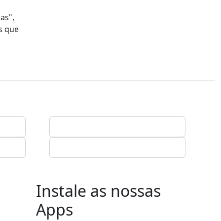
as",
s que
Instale as nossas
Apps