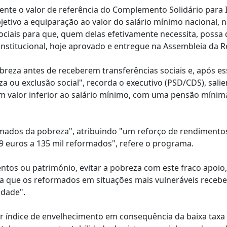
nte o valor de referência do Complemento Solidário para 
etivo a equiparação ao valor do salário mínimo nacional, 
sociais para que, quem delas efetivamente necessita, possa 
nstitucional, hoje aprovado e entregue na Assembleia da R
reza antes de receberem transferências sociais e, após es
a ou exclusão social", recorda o executivo (PSD/CDS), sali
um valor inferior ao salário mínimo, com uma pensão míni
ormados da pobreza", atribuindo "um reforço de rendiment
9 euros a 135 mil reformados", refere o programa.
ntos ou património, evitar a pobreza com este fraco apoio
nta que os reformados em situações mais vulneráveis rece
idade".
r índice de envelhecimento em consequência da baixa taxa