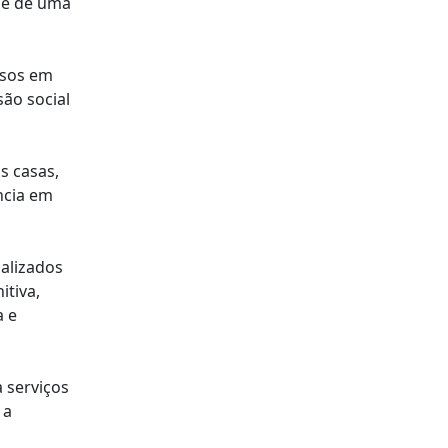
nde de uma
osos em
ão social
s casas,
ncia em
nalizados
itiva,
a e
a serviços
 a