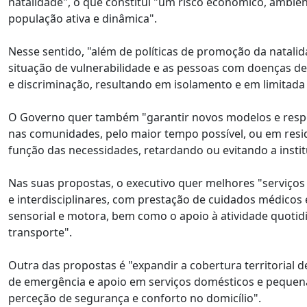
natalidade", o que constitui "um risco económico, ambien
população ativa e dinâmica".
Nesse sentido, "além de políticas de promoção da natali
situação de vulnerabilidade e as pessoas com doenças de
e discriminação, resultando em isolamento e em limitada
O Governo quer também "garantir novos modelos e respos
nas comunidades, pelo maior tempo possível, ou em resi
função das necessidades, retardando ou evitando a instit
Nas suas propostas, o executivo quer melhores "serviços 
e interdisciplinares, com prestação de cuidados médicos e
sensorial e motora, bem como o apoio à atividade quot
transporte".
Outra das propostas é "expandir a cobertura territorial de
de emergência e apoio em serviços domésticos e pequena
perceção de segurança e conforto no domicílio".