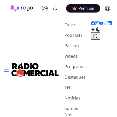
On Air
Podcasts
Log in
Premium
(current)
Ouvir
Podcasts
Passou
Vídeos
Programas
Destaques
TNT
Notícias
Somos
Nós