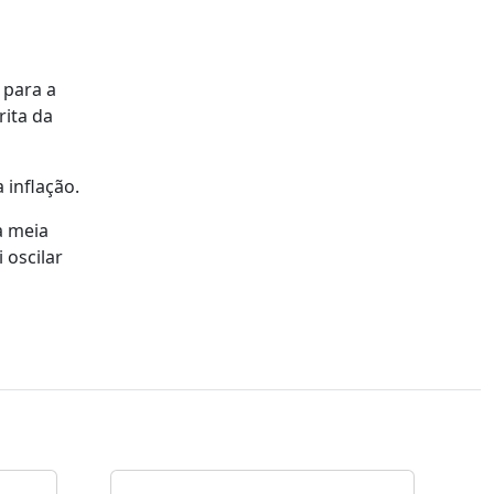
 para a
rita da
inflação.
a meia
 oscilar