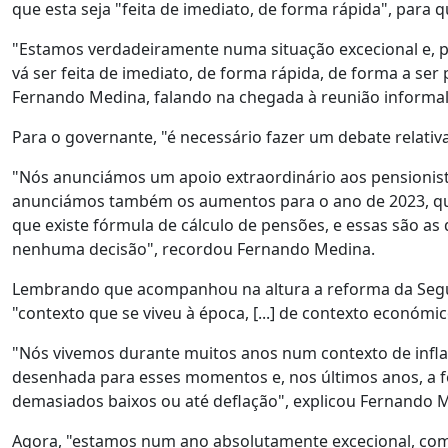
que esta seja "feita de imediato, de forma rápida", para
"Estamos verdadeiramente numa situação excecional e, por
vá ser feita de imediato, de forma rápida, de forma a se
Fernando Medina, falando na chegada à reunião informal 
Para o governante, "é necessário fazer um debate relativ
"Nós anunciámos um apoio extraordinário aos pensionis
anunciámos também os aumentos para o ano de 2023, qu
que existe fórmula de cálculo de pensões, e essas são a
nenhuma decisão", recordou Fernando Medina.
Lembrando que acompanhou na altura a reforma da Segur
"contexto que se viveu à época, [...] de contexto económi
"Nós vivemos durante muitos anos num contexto de infla
desenhada para esses momentos e, nos últimos anos, a f
demasiados baixos ou até deflação", explicou Fernando 
Agora, "estamos num ano absolutamente excecional, com