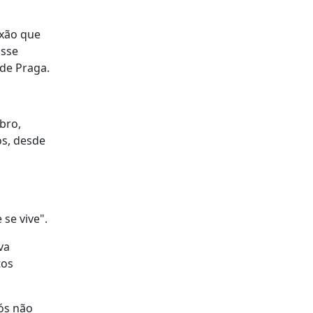
exão que
isse
de Praga.
bro,
s, desde
se vive".
va
tos
ós não