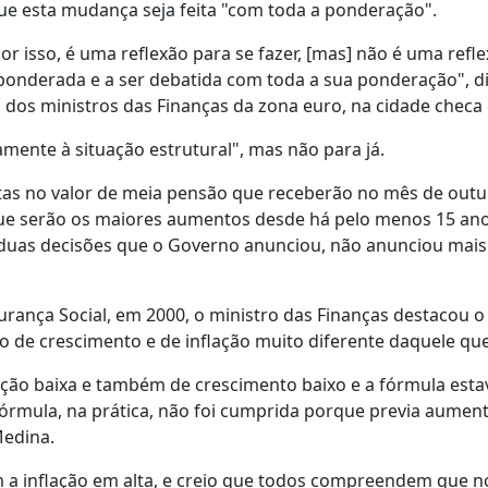
 que esta mudança seja feita "com toda a ponderação".
 isso, é uma reflexão para se fazer, [mas] não é uma refl
r ponderada e a ser debatida com toda a sua ponderação", d
dos ministros das Finanças da zona euro, na cidade checa 
amente à situação estrutural", mas não para já.
tas no valor de meia pensão que receberão no mês de outu
e serão os maiores aumentos desde há pelo menos 15 ano
s duas decisões que o Governo anunciou, não anunciou mais
ança Social, em 2000, o ministro das Finanças destacou o
co de crescimento e de inflação muito diferente daquele que 
ção baixa e também de crescimento baixo e a fórmula esta
órmula, na prática, não foi cumprida porque previa aumen
Medina.
 a inflação em alta, e creio que todos compreendem que n