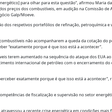
nergético] para olhar para esta questão”, afirmou Maria d
 dos preços dos combustíveis, em audição na Comissão de
egócio Galp/Moeve.
o dos respetivos portefólios de refinação, petroquímica e
 combustíveis não acompanharem a queda da cotação do p
eber “exatamente porque é que isso está a acontecer”.
íveis terem aumentado na sequência do ataque dos EUA ao 
ecimento internacional de petróleo com o encerramento do 
perceber exatamente porque é que isso está a acontecer”, 
ompetências de fiscalização e supervisão no setor energéti
 atravessou a recente crise energética em condições mais 