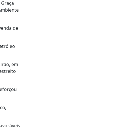
a Graça
 Ambiente
 venda de
etróleo
Irão, em
estreito
reforçou
co,
favoráveis