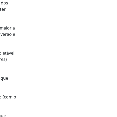
o dos
ser
 maioria
 verão e
oletável
res)
 que
o (com o
que