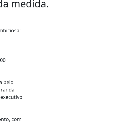
 da medida.
mbiciosa"
300
a pelo
iranda
 executivo
mento, com