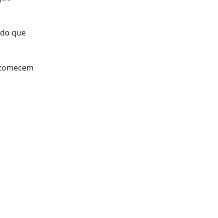
ndo que
r comecem