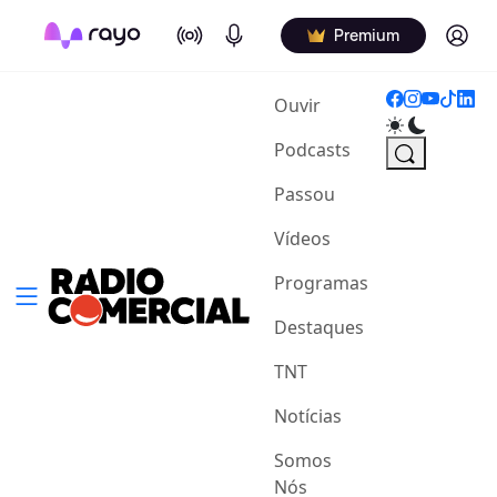
On Air
Podcasts
Log in
Premium
(current)
Ouvir
Podcasts
Passou
Vídeos
Programas
Destaques
TNT
Notícias
Somos
Nós