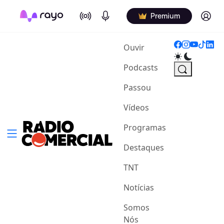
On Air
Podcasts
Log in
Premium
(current)
Ouvir
Podcasts
Passou
Vídeos
Programas
Destaques
TNT
Notícias
Somos
Nós