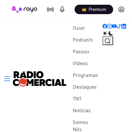
On Air
Podcasts
Log in
Premium
(current)
Ouvir
Podcasts
Passou
Vídeos
Programas
Destaques
TNT
Notícias
Somos
Nós