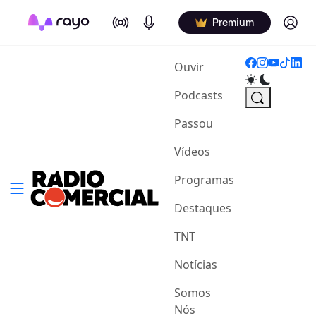
On Air
Podcasts
Log in
Premium
(current)
Ouvir
Podcasts
Passou
Vídeos
Programas
Destaques
TNT
Notícias
Somos
Nós