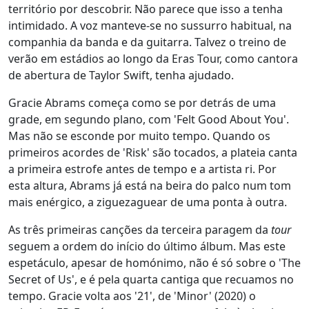
território por descobrir. Não parece que isso a tenha
intimidado. A voz manteve-se no sussurro habitual, na
companhia da banda e da guitarra. Talvez o treino de
verão em estádios ao longo da Eras Tour, como cantora
de abertura de Taylor Swift, tenha ajudado.
Gracie Abrams começa como se por detrás de uma
grade, em segundo plano, com 'Felt Good About You'.
Mas não se esconde por muito tempo. Quando os
primeiros acordes de 'Risk' são tocados, a plateia canta
a primeira estrofe antes de tempo e a artista ri. Por
esta altura, Abrams já está na beira do palco num tom
mais enérgico, a ziguezaguear de uma ponta à outra.
As três primeiras canções da terceira paragem da
tour
seguem a ordem do início do último álbum. Mas este
espetáculo, apesar de homónimo, não é só sobre o 'The
Secret of Us', e é pela quarta cantiga que recuamos no
tempo. Gracie volta aos '21', de 'Minor' (2020) o