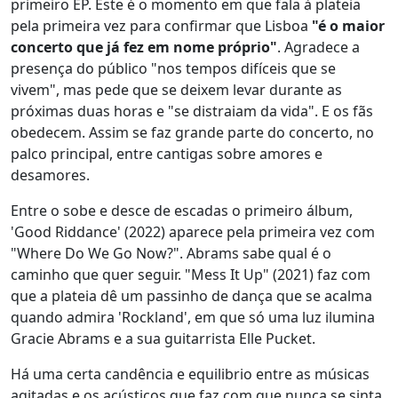
primeiro EP. Este é o momento em que fala à plateia
pela primeira vez para confirmar que Lisboa
"é o maior
concerto que já fez em nome próprio"
. Agradece a
presença do público "nos tempos difíceis que se
vivem", mas pede que se deixem levar durante as
próximas duas horas e "se distraiam da vida". E os fãs
obedecem. Assim se faz grande parte do concerto, no
palco principal, entre cantigas sobre amores e
desamores.
Entre o sobe e desce de escadas o primeiro álbum,
'Good Riddance' (2022) aparece pela primeira vez com
"Where Do We Go Now?". Abrams sabe qual é o
caminho que quer seguir. "Mess It Up" (2021) faz com
que a plateia dê um passinho de dança que se acalma
quando admira 'Rockland', em que só uma luz ilumina
Gracie Abrams e a sua guitarrista Elle Pucket.
Há uma certa candência e equilibrio entre as músicas
agitadas e os acústicos que faz com que nunca se sinta