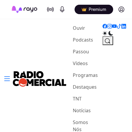
On Air
Podcasts
Log in
Premium
(current)
Ouvir
Podcasts
Passou
Vídeos
Programas
Destaques
TNT
Notícias
Somos
Nós