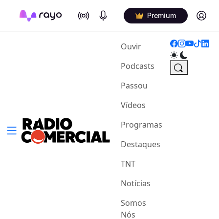
On Air
Podcasts
Log in
Premium
(current)
Ouvir
Podcasts
Passou
Vídeos
Programas
Destaques
TNT
Notícias
Somos
Nós