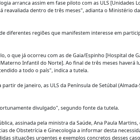
logia arranca assim em fase piloto com as ULS [Unidades L
rá reavaliada dentro de três meses", adianta o Ministério d
de diferentes regiões que manifestem interesse em partici
, o que já ocorreu com as de Gaia/Espinho [Hospital de Gai
 Materno Infantil do Norte]. Ao final de três meses haverá l
ndido a todo o país", indica a tutela.
partir de janeiro, as ULS da Península de Setúbal (Almada-S
oportunamente divulgado", segundo fonte da tutela.
blica, assinada pela ministra da Saúde, Ana Paula Martins, 
ias de Obstetrícia e Ginecologia a informar desta necessi
didas situações urgentes e exemplos concretos desses cas