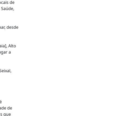
ocais de
a Saúde,
par, desde
a], Alto
ugar a
eixal,
é
dade de
os que