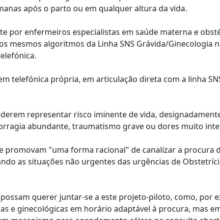
manas após o parto ou em qualquer altura da vida.
nte por enfermeiros especialistas em saúde materna e obsté
o os mesmos algoritmos da Linha SNS Grávida/Ginecologia 
elefónica.
m telefónica própria, em articulação direta com a linha SN
oderem representar risco iminente de vida, designadament
emorragia abundante, traumatismo grave ou dores muito inte
e promovam "uma forma racional" de canalizar a procura 
ando as situações não urgentes das urgências de Obstetríci
 possam querer juntar-se a este projeto-piloto, como, por 
icas e ginecológicas em horário adaptável à procura, mas e