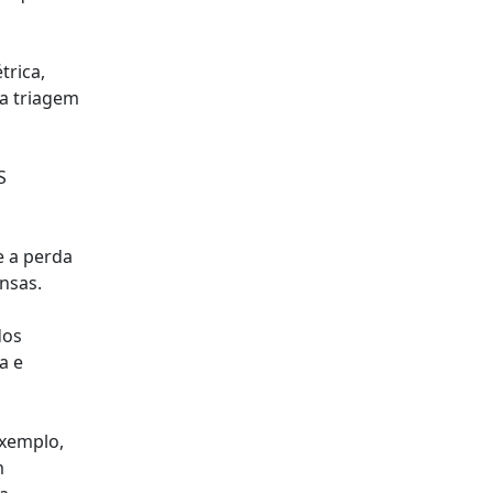
trica,
na triagem
S
e a perda
nsas.
dos
a e
exemplo,
m