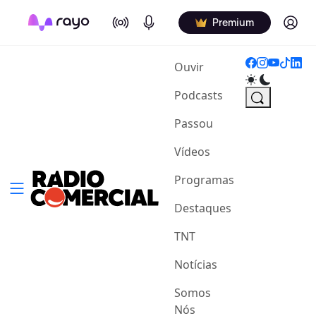
On Air
Podcasts
Log in
Premium
(current)
Ouvir
Podcasts
Passou
Vídeos
Programas
Destaques
TNT
Notícias
Somos
Nós