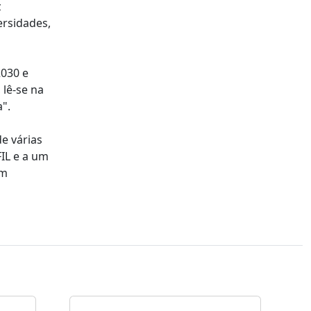
z
ersidades,
2030 e
 lê-se na
".
e várias
FIL e a um
om