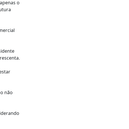
 apenas o
utura
mercial
sidente
rescenta.
estar
so não
siderando