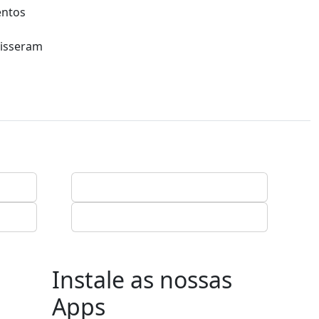
entos
disseram
Instale as nossas
Apps