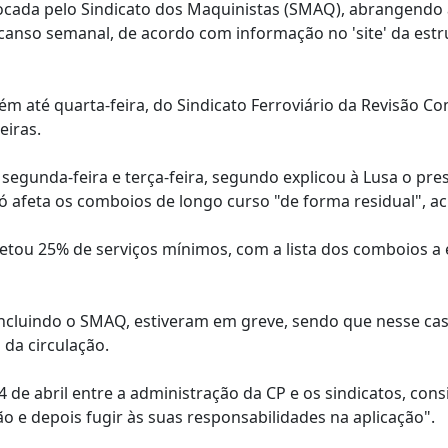
ocada pelo Sindicato dos Maquinistas (SMAQ), abrangendo
scanso semanal, de acordo com informação no 'site' da estr
 até quarta-feira, do Sindicato Ferroviário da Revisão Co
eiras.
e segunda-feira e terça-feira, segundo explicou à Lusa o pre
só afeta os comboios de longo curso "de forma residual", ac
cretou 25% de serviços mínimos, com a lista dos comboios a 
s, incluindo o SMAQ, estiveram em greve, sendo que nesse ca
da circulação.
e abril entre a administração da CP e os sindicatos, con
 e depois fugir às suas responsabilidades na aplicação".