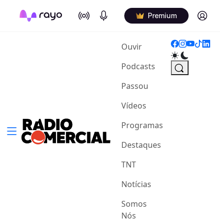
On Air
Podcasts
Log in
Premium
(current)
Ouvir
Podcasts
Passou
Vídeos
Programas
Destaques
TNT
Notícias
Somos
Nós