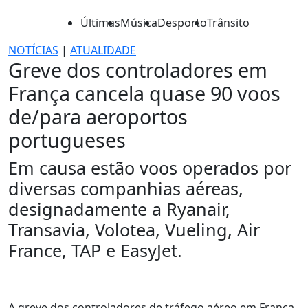
Últimas
Música
Desporto
Trânsito
NOTÍCIAS
|
ATUALIDADE
Greve dos controladores em
França cancela quase 90 voos
de/para aeroportos
portugueses
Em causa estão voos operados por
diversas companhias aéreas,
designadamente a Ryanair,
Transavia, Volotea, Vueling, Air
France, TAP e EasyJet.
A greve dos controladores de tráfego aéreo em França