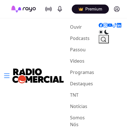
On Air
Podcasts
Log in
Premium
(current)
Ouvir
Podcasts
Passou
Vídeos
Programas
Destaques
TNT
Notícias
Somos
Nós