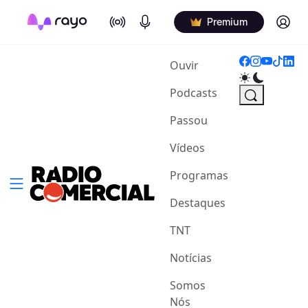
On Air
Podcasts
Log in
Premium
(current)
Ouvir
Podcasts
Passou
Vídeos
Programas
Destaques
TNT
Notícias
Somos
Nós