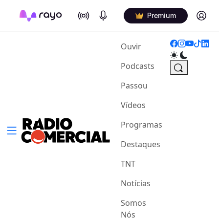
On Air
Podcasts
Log in
Premium
(current)
Ouvir
Podcasts
Passou
Vídeos
Programas
Destaques
TNT
Notícias
Somos
Nós