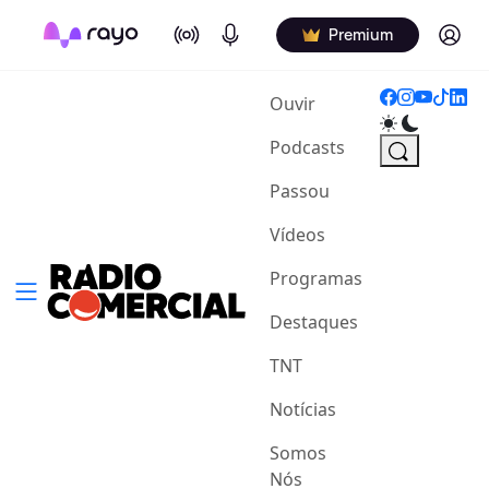
On Air
Podcasts
Log in
Premium
(current)
Ouvir
Podcasts
Passou
Vídeos
Programas
Destaques
TNT
Notícias
Somos
Nós