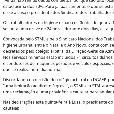
"Ainda não temos dados completos, porque são oito locai
estão acima dos 80%. Para já, basicamente, o que se está 
disse à Lusa o presidente dos Sindicato dos Trabalhador
Os trabalhadores da higiene urbana estão desde quarta-fe
se junta uma greve de 24 horas durante dois dias, esta qui
Convocada pelo STML e pelo Sindicato Nacional dos Traba
higiene urbana, entre o Natal e o Ano Novo, conta com ser
decretados pelo colégio arbitral da Direção-Geral da Ad
Nos serviços mínimos estão incluídos 71 circuitos diários
e condutores de máquinas pesadas e veículos especiais, 
que se realiza num dia normal.
Discordando da decisão do colégio arbitral da DGAEP, p
“uma limitação ao direito à greve”, o STML e o STAL apr
uma reclamação e uma providência cautelar para anular 
Nas declarações esta quinta-feira à Lusa, o presidente d
cautelar.