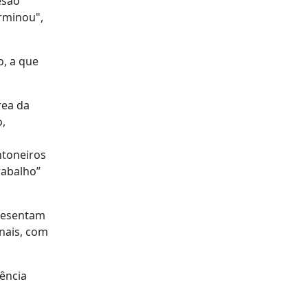
esão
erminou",
o, a que
rea da
o,
ntoneiros
rabalho”
presentam
nais, com
dência