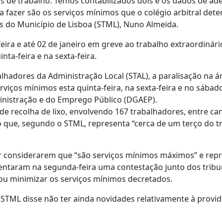
s de trabalho. Temos contabilizados dois e os dados de ad
a fazer são os serviços mínimos que o colégio arbitral det
es do Município de Lisboa (STML), Nuno Almeida.
ira e até 02 de janeiro em greve ao trabalho extraordinári
nta-feira e na sexta-feira.
lhadores da Administração Local (STAL), a paralisação na á
viços mínimos esta quinta-feira, na sexta-feira e no sábad
ministração e do Emprego Público (DGAEP).
 de recolha de lixo, envolvendo 167 trabalhadores, entre ca
o que, segundo o STML, representa “cerca de um terço do t
or considerarem que “são serviços mínimos máximos” e re
esentaram na segunda-feira uma contestação junto dos tribu
ou minimizar os serviços mínimos decretados.
o STML disse não ter ainda novidades relativamente à provi