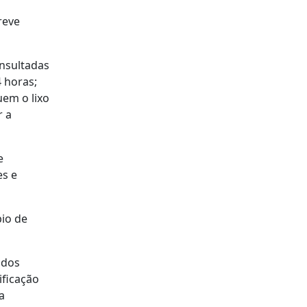
reve
onsultadas
 horas;
uem o lixo
r a
e
es e
pio de
 dos
ificação
a