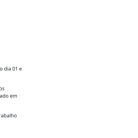
o dia 01 e
os
rado em
rabalho