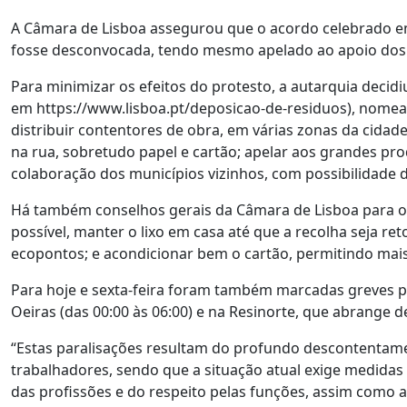
A Câmara de Lisboa assegurou que o acordo celebrado em
fosse desconvocada, tendo mesmo apelado ao apoio dos 2
Para minimizar os efeitos do protesto, a autarquia dec
em https://www.lisboa.pt/deposicao-de-residuos), nomead
distribuir contentores de obra, em várias zonas da cidade
na rua, sobretudo papel e cartão; apelar aos grandes pro
colaboração dos municípios vizinhos, com possibilidade de
Há também conselhos gerais da Câmara de Lisboa para os
possível, manter o lixo em casa até que a recolha seja re
ecopontos; e acondicionar bem o cartão, permitindo mai
Para hoje e sexta-feira foram também marcadas greves p
Oeiras (das 00:00 às 06:00) e na Resinorte, que abrange 
“Estas paralisações resultam do profundo descontentamen
trabalhadores, sendo que a situação atual exige medidas 
das profissões e do respeito pelas funções, assim como a