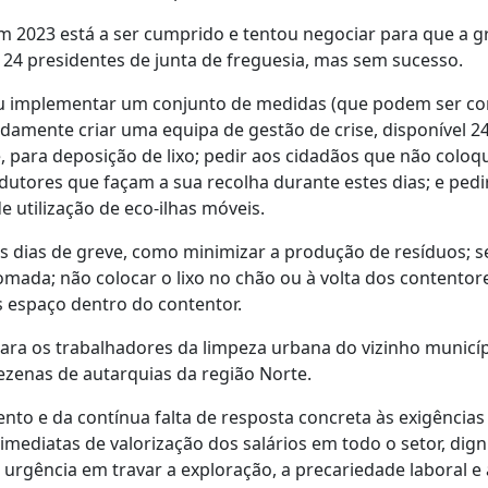
 2023 está a ser cumprido e tentou negociar para que a g
4 presidentes de junta de freguesia, mas sem sucesso.
idiu implementar um conjunto de medidas (que podem ser c
amente criar uma equipa de gestão de crise, disponível 24
, para deposição de lixo; pedir aos cidadãos que não coloq
dutores que façam a sua recolha durante estes dias; e pedi
 utilização de eco-ilhas móveis.
 dias de greve, como minimizar a produção de resíduos; s
tomada; não colocar o lixo no chão ou à volta dos contentor
s espaço dentro do contentor.
ara os trabalhadores da limpeza urbana do vizinho municí
dezenas de autarquias da região Norte.
to e da contínua falta de resposta concreta às exigências
imediatas de valorização dos salários em todo o setor, dign
 urgência em travar a exploração, a precariedade laboral e 