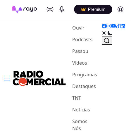
On Air
Podcasts
Log in
Premium
(current)
Ouvir
Podcasts
Passou
Vídeos
Programas
Destaques
TNT
Notícias
Somos
Nós