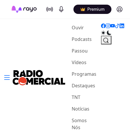
On Air
Podcasts
Log in
Premium
(current)
Ouvir
Podcasts
Passou
Vídeos
Programas
Destaques
TNT
Notícias
Somos
Nós