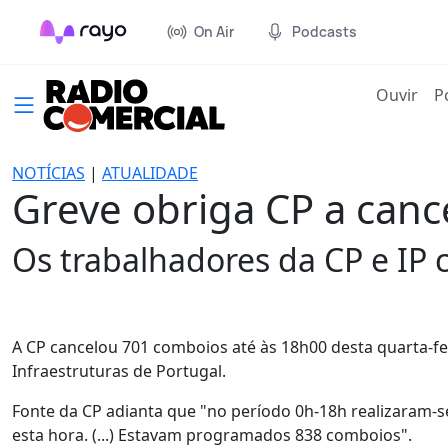
On Air
Podcasts
(cur
Ouvir
P
NOTÍCIAS
|
ATUALIDADE
Greve obriga CP a canc
Os trabalhadores da CP e IP 
A CP cancelou 701 comboios até às 18h00 desta quarta-fe
Infraestruturas de Portugal.
Fonte da CP adianta que "no período 0h-18h realizaram-se
esta hora. (...) Estavam programados 838 comboios".