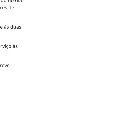
ido no dia
res de
 e às duas
rviço às
greve