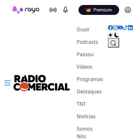
On Air
Podcasts
Log in
Premium
(current)
Ouvir
Podcasts
Passou
Vídeos
Programas
Destaques
TNT
Notícias
Somos
Nós