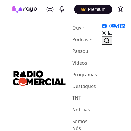
On Air
Podcasts
Log in
Premium
(current)
Ouvir
Podcasts
Passou
Vídeos
Programas
Destaques
TNT
Notícias
Somos
Nós