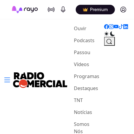
On Air
Podcasts
Log in
Premium
(current)
Ouvir
Podcasts
Passou
Vídeos
Programas
Destaques
TNT
Notícias
Somos
Nós