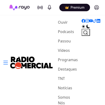
On Air
Podcasts
Log in
Premium
(current)
Ouvir
Podcasts
Passou
Vídeos
Programas
Destaques
TNT
Notícias
Somos
Nós