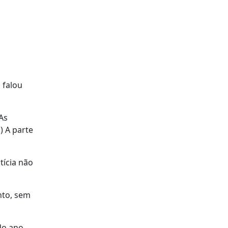
 falou
As
) A parte
tícia não
nto, sem
do ano