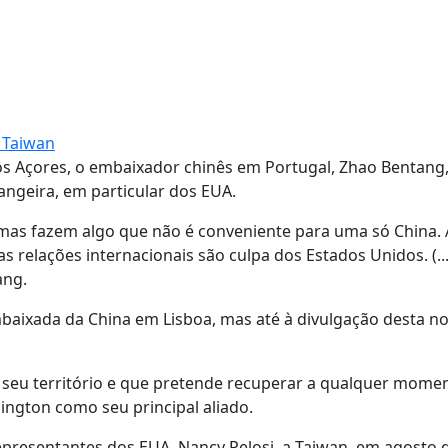
r Taiwan
nos Açores, o embaixador chinês em Portugal, Zhao Bentang,
rangeira, em particular dos EUA.
as fazem algo que não é conveniente para uma só China. 
s relações internacionais são culpa dos Estados Unidos. (...
ang.
baixada da China em Lisboa, mas até à divulgação desta no
o seu território e que pretende recuperar a qualquer mome
ington como seu principal aliado.
Representantes dos EUA, Nancy Pelosi, a Taiwan, em agosto 