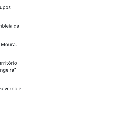
rupos
mbleia da
o Moura,
rritório
angeira"
 Governo e