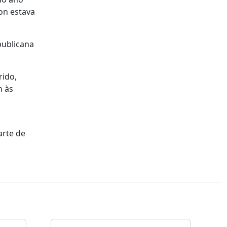
on estava
publicana
rido,
n às
o
arte de