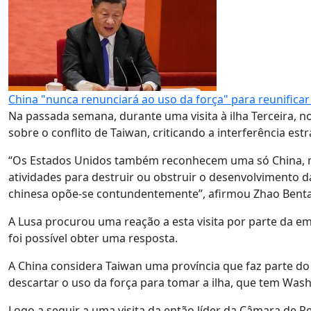
China "nunca renunciará ao uso da força" para reunifica
Na passada semana, durante uma visita à ilha Terceira, 
sobre o conflito de Taiwan, criticando a interferência est
“Os Estados Unidos também reconhecem uma só China, m
atividades para destruir ou obstruir o desenvolvimento da
chinesa opõe-se contundentemente”, afirmou Zhao Bent
A Lusa procurou uma reação a esta visita por parte da em
foi possível obter uma resposta.
A China considera Taiwan uma província que faz parte d
descartar o uso da força para tomar a ilha, que tem Wash
Logo a seguir a uma visita da então líder da Câmara de 