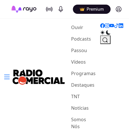
On Air
Podcasts
Log in
Premium
(current)
Ouvir
Podcasts
Passou
Vídeos
Programas
Destaques
TNT
Notícias
Somos
Nós