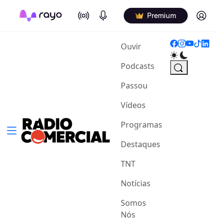
On Air
Podcasts
Log in
Premium
(current)
Ouvir
Podcasts
Passou
Vídeos
Programas
Destaques
TNT
Notícias
Somos
Nós