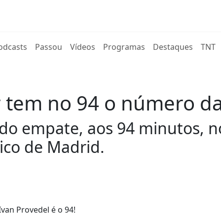
rent)
odcasts
Passou
Vídeos
Programas
Destaques
TNT
 tem no 94 o número da
do empate, aos 94 minutos, n
tico de Madrid.
van Provedel é o 94!