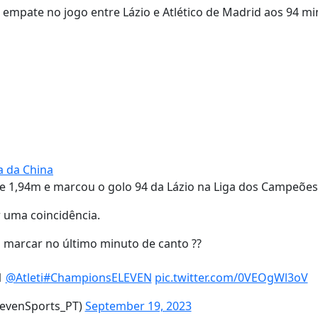
 empate no jogo entre Lázio e Atlético de Madrid aos 94 m
a da China
de 1,94m e marcou o golo 94 da Lázio na Liga dos Campeõe
 uma coincidência.
 marcar no último minuto de canto ??
1
@Atleti
#ChampionsELEVEN
pic.twitter.com/0VEOgWl3oV
levenSports_PT)
September 19, 2023