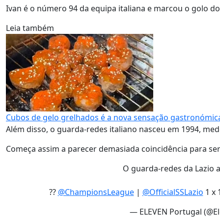
Ivan é o número 94 da equipa italiana e marcou o golo do
Leia também
Cubos de gelo grelhados é a nova sensação gastronómic
Além disso, o guarda-redes italiano nasceu em 1994, me
Começa assim a parecer demasiada coincidência para ser
O guarda-redes da Lazio a
??
@ChampionsLeague
|
@OfficialSSLazio
1 x 
— ELEVEN Portugal (@E