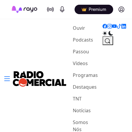
On Air
Podcasts
Log in
Premium
(current)
Ouvir
Podcasts
Passou
Vídeos
Programas
Destaques
TNT
Notícias
Somos
Nós