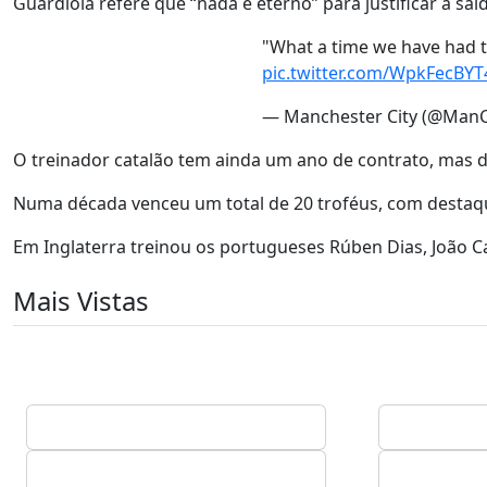
Guardiola refere que “nada é eterno” para justificar a s
"What a time we have had t
pic.twitter.com/WpkFecBYT
— Manchester City (@ManC
O treinador catalão tem ainda um ano de contrato, mas d
Numa década venceu um total de 20 troféus, com destaq
Em Inglaterra treinou os portugueses Rúben Dias, João C
Mais Vistas