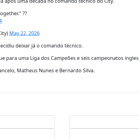
aída após uma década no comando técnico do City.
ogether." ??
4
ity)
May 22, 2026
ecidiu deixar já o comando técnico.
ue para uma Liga dos Campeões e seis campeonatos ingles
ancelo, Matheus Nunes e Bernardo Silva.