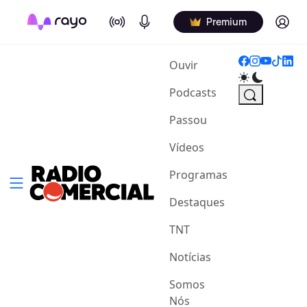
On Air
Podcasts
Log in
Premium
(current)
Ouvir
Podcasts
Passou
Vídeos
Programas
Destaques
TNT
Notícias
Somos
Nós