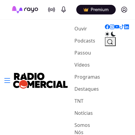
On Air
Podcasts
Log in
Premium
(current)
Ouvir
Podcasts
Passou
Vídeos
Programas
Destaques
TNT
Notícias
Somos
Nós