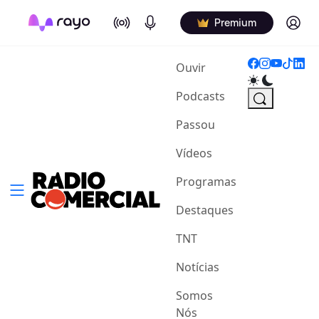
On Air
Podcasts
Log in
Premium
(current)
Ouvir
Podcasts
Passou
Vídeos
Programas
Destaques
TNT
Notícias
Somos
Nós