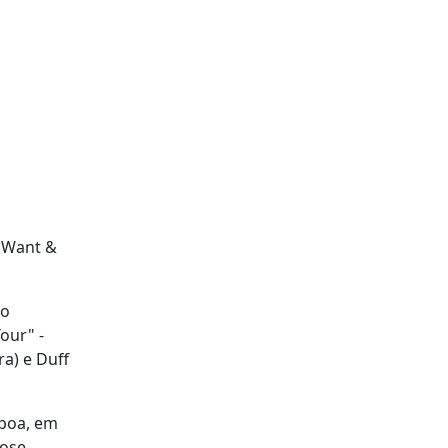
u Want &
io
our" -
ra) e Duff
sboa, em
Rose.