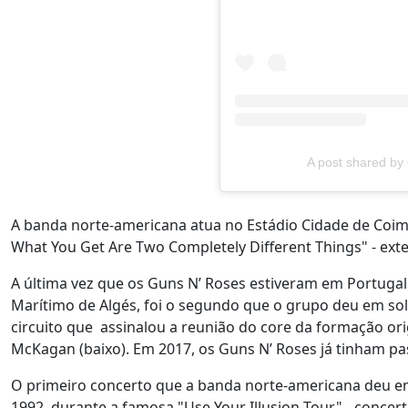
A post shared b
A banda norte-americana atua no Estádio Cidade de Coim
What You Get Are Two Completely Different Things" - ext
A última vez que os Guns N’ Roses estiveram em Portugal 
Marítimo de Algés, foi o segundo que o grupo deu em sol
circuito que assinalou a reunião do core da formação origi
McKagan (baixo). Em 2017, os Guns N’ Roses já tinham 
O primeiro concerto que a banda norte-americana deu em
1992, durante a famosa "Use Your Illusion Tour" - conce