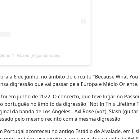
y Guns N' Roses (@gunsnroses)
bra a 6 de junho, no âmbito do circuito "Because What Yo
ensa digressão que vai passar pela Europa e Médio Oriente.
foi em junho de 2022. O concerto, que teve lugar no Passe
o português no âmbito da digressão "Not In This Lifetime T
nal da banda de Los Angeles - Axl Rose (voz), Slash (guitar
passado pelo mesmo recinto com a mesma digressão.
 Portugal aconteceu no antigo Estádio de Alvalade, em Li
rto que também teve direito a uma aparatosa queda de Axl 