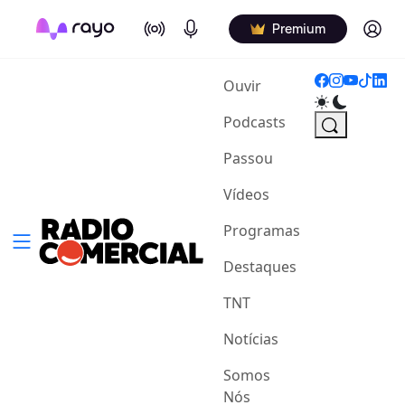
On Air
Podcasts
Log in
Premium
(current)
Ouvir
Podcasts
Passou
Vídeos
Programas
Destaques
TNT
Notícias
Somos
Nós