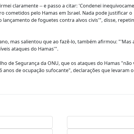
firmei claramente -- e passo a citar: 'Condenei inequivocam
ro cometidos pelo Hamas em Israel. Nada pode justificar o
 o lançamento de foguetes contra alvos civis'", disse, repeti
iano, mas salientou que ao fazê-lo, também afirmou: "'Mas 
ríveis ataques do Hamas'".
nselho de Segurança da ONU, que os ataques do Hamas "não
 56 anos de ocupação sufocante", declarações que levaram 