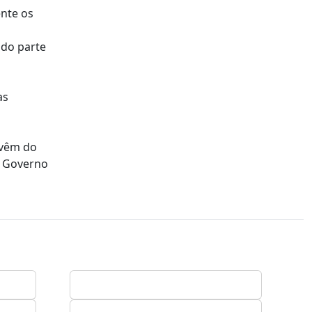
ente os
ndo parte
as
 vêm do
o Governo