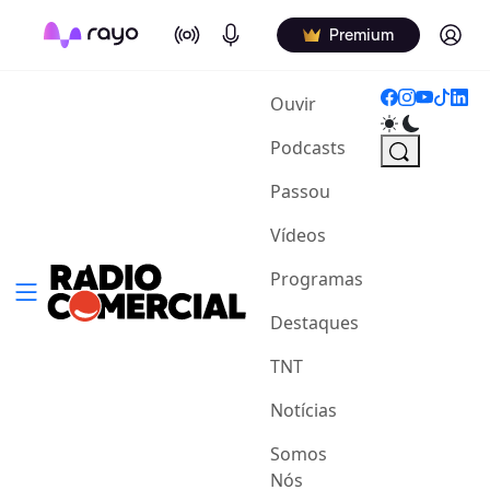
On Air
Podcasts
Log in
Premium
(current)
Ouvir
Podcasts
Passou
Vídeos
Programas
Destaques
TNT
Notícias
Somos
Nós