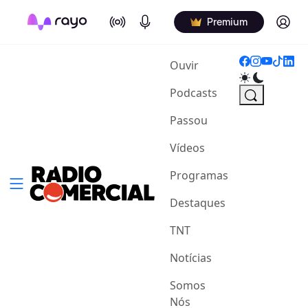
On Air
Podcasts
Log in
Premium
(current)
Ouvir
Podcasts
Passou
Vídeos
Programas
Destaques
TNT
Notícias
Somos
Nós