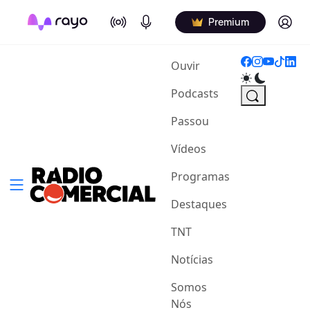
On Air
Podcasts
Log in
Premium
(current)
Ouvir
Podcasts
Passou
Vídeos
Programas
Destaques
TNT
Notícias
Somos
Nós