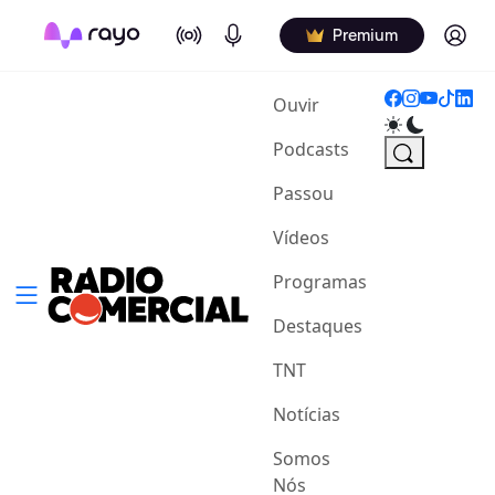
On Air
Podcasts
Log in
Premium
(current)
Ouvir
Podcasts
Passou
Vídeos
Programas
Destaques
TNT
Notícias
Somos
Nós