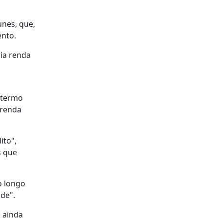
unes, que,
ento.
ia renda
 termo
 renda
ito",
s que
o longo
de".
] ainda