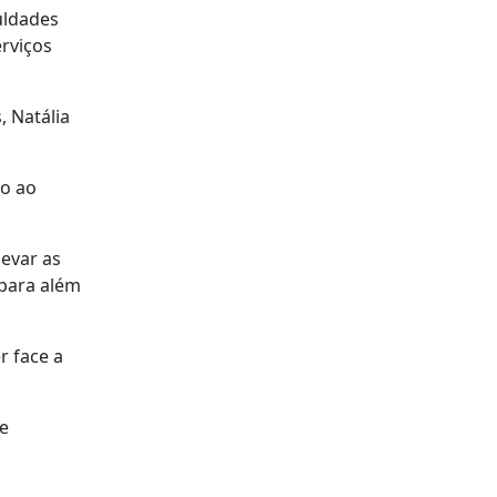
uldades
rviços
 Natália
co ao
levar as
 para além
r face a
se