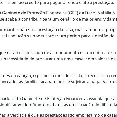
correrem ao crédito para pagar a renda e até a prestação.
 Gabinete de Proteção Financeira (GPF) da Deco, Natália N
que acaba a contribuir para um cenário de maior endividam
uir manter não só a prestação da casa, mas também a própr
e esta solução se poder tornar um perigo para a gestão do
 que estão no mercado de arrendamento e com contratos a
a necessidade de procurar uma nova casa, com valores de
 mês da caução, o primeiro mês de renda, é recorrer a créd
mercado, as famílias acabam por se sujeitar a pagar valore
nadora do Gabinete de Proteção Financeira assinala que a
gnificativo do número de famílias em situação de dificulda
 mas a verdade é que as prestações [do empréstimo da casa