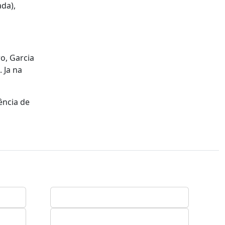
da),
o, Garcia
 Ja na
ência de